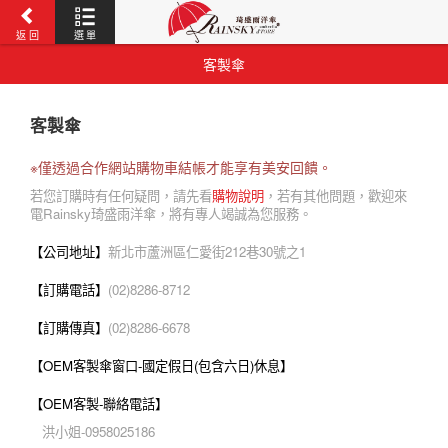
返 回
選 單
客製傘
客製傘
※僅透過合作網站購物車結帳才能享有美安回饋。
若您訂購時有任何疑問，請先看
購物說明
，若有其他問題，歡迎來
電Rainsky琦盛雨洋傘，將有專人竭誠為您服務。
【公司地址】
新北市蘆洲區仁愛街212巷30號之1
【訂購電話】
(02)8286-8712
【訂購傳真】
(02)8286-6678
【OEM客製傘窗口-國定假日(包含六日)休息】
【OEM客製-聯絡電話】
洪小姐-0958025186