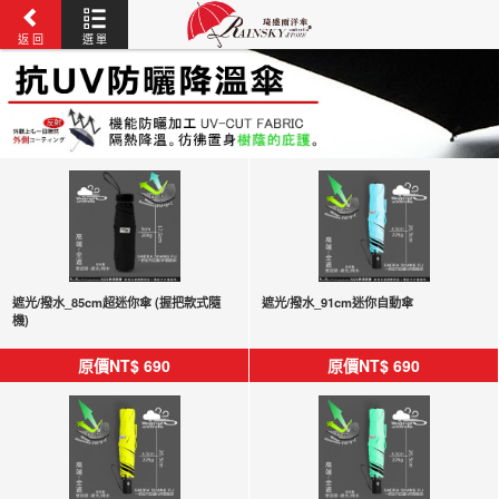
返 回
選 單
遮光/撥水_85cm超迷你傘 (握把款式隨
遮光/撥水_91cm迷你自動傘
機)
原價NT$
690
原價NT$
690