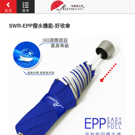
返 回
選 單
SWR-EPP撥水機能-好收傘