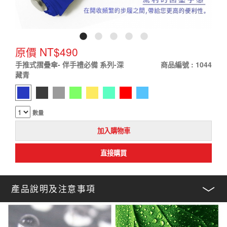
原價 NT$490
手推式摺疊傘- 伴手禮必備 系列-
深
商品編號 : 1044
藏青
數量
產品說明及注意事項
﹀