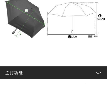
主打功能
﹀